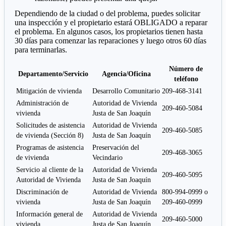
Dependiendo de la ciudad o del problema, puedes solicitar
una inspección y el propietario estará OBLIGADO a reparar
el problema. En algunos casos, los propietarios tienen hasta
30 días para comenzar las reparaciones y luego otros 60 días
para terminarlas.
Número de
Departamento/Servicio
Agencia/Oficina
teléfono
Mitigación de vivienda
Desarrollo Comunitario
209-468-3141
Administración de
Autoridad de Vivienda
209-460-5084
vivienda
Justa de San Joaquín
Solicitudes de asistencia
Autoridad de Vivienda
209-460-5085
de vivienda (Sección 8)
Justa de San Joaquín
Programas de asistencia
Preservación del
209-468-3065
de vivienda
Vecindario
Servicio al cliente de la
Autoridad de Vivienda
209-460-5095
Autoridad de Vivienda
Justa de San Joaquín
Discriminación de
Autoridad de Vivienda
800-994-0999 o
vivienda
Justa de San Joaquín
209-460-0999
Información general de
Autoridad de Vivienda
209-460-5000
vivienda
Justa de San Joaquín