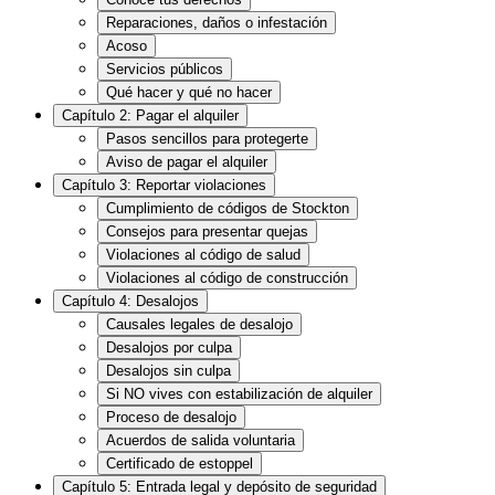
Reparaciones, daños o infestación
Acoso
Servicios públicos
Qué hacer y qué no hacer
Capítulo 2: Pagar el alquiler
Pasos sencillos para protegerte
Aviso de pagar el alquiler
Capítulo 3: Reportar violaciones
Cumplimiento de códigos de Stockton
Consejos para presentar quejas
Violaciones al código de salud
Violaciones al código de construcción
Capítulo 4: Desalojos
Causales legales de desalojo
Desalojos por culpa
Desalojos sin culpa
Si NO vives con estabilización de alquiler
Proceso de desalojo
Acuerdos de salida voluntaria
Certificado de estoppel
Capítulo 5: Entrada legal y depósito de seguridad